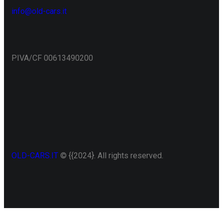
info@old-cars.it
PIVA/CF 00613490200
OLD-CARS.IT
© {{2024}. All rights reserved.