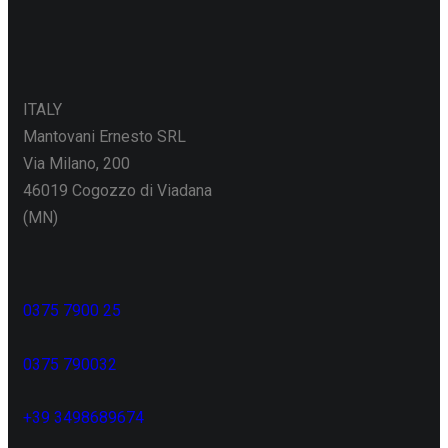
ITALY
Mantovani Ernesto SRL
Via Milano, 200
46019 Cogozzo di Viadana
(MN)
0375 7900 25
0375 790032
+39 3498689674