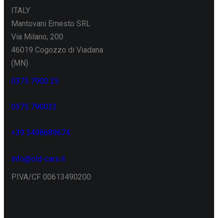
ITALY
Mantovani Ernesto SRL
Via Milano, 200
46019 Cogozzo di Viadana
(MN)
0375 7900 25
0375 790032
+39 3498689674
info@old-cars.it
PIVA/CF 00613490200